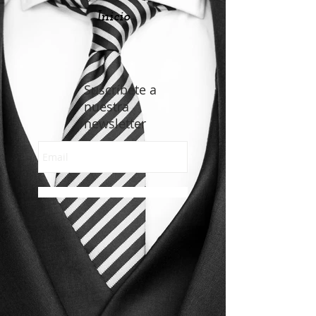
Inicio
Suscríbete a
nuestra
newsletter
Enviar suscipción